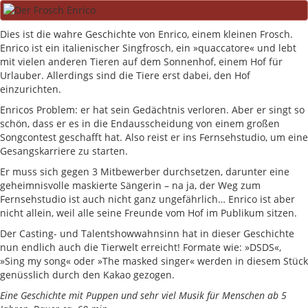
Dies ist die wahre Geschichte von Enrico, einem kleinen Frosch.
Enrico ist ein italienischer Singfrosch, ein »quaccatore« und lebt
mit vielen anderen Tieren auf dem Sonnenhof, einem Hof für
Urlauber. Allerdings sind die Tiere erst dabei, den Hof
einzurichten.
Enricos Problem: er hat sein Gedächtnis verloren. Aber er singt so
schön, dass er es in die Endausscheidung von einem großen
Songcontest geschafft hat. Also reist er ins Fernsehstudio, um eine
Gesangskarriere zu starten.
Er muss sich gegen 3 Mitbewerber durchsetzen, darunter eine
geheimnisvolle maskierte Sängerin – na ja, der Weg zum
Fernsehstudio ist auch nicht ganz ungefährlich… Enrico ist aber
nicht allein, weil alle seine Freunde vom Hof im Publikum sitzen.
Der Casting- und Talentshowwahnsinn hat in dieser Geschichte
nun endlich auch die Tierwelt erreicht! Formate wie: »DSDS«,
»Sing my song« oder »The masked singer« werden in diesem Stück
genüsslich durch den Kakao gezogen.
Eine Geschichte mit Puppen und sehr viel Musik für Menschen ab 5