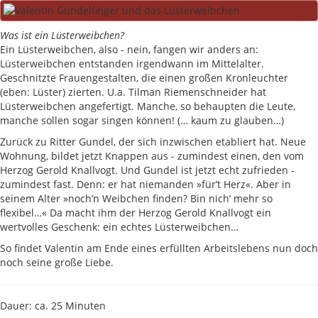
Was ist ein Lüsterweibchen?
Ein Lüsterweibchen, also - nein, fangen wir anders an:
Lüsterweibchen entstanden irgendwann im Mittelalter.
Geschnitzte Frauengestalten, die einen großen Kronleuchter
(eben: Lüster) zierten. U.a. Tilman Riemenschneider hat
Lüsterweibchen angefertigt. Manche, so behaupten die Leute,
manche sollen sogar singen können! (… kaum zu glauben…)
Zurück zu Ritter Gundel, der sich inzwischen etabliert hat. Neue
Wohnung, bildet jetzt Knappen aus - zumindest einen, den vom
Herzog Gerold Knallvogt. Und Gundel ist jetzt echt zufrieden -
zumindest fast. Denn: er hat niemanden »für’t Herz«. Aber in
seinem Alter »noch’n Weibchen finden? Bin nich’ mehr so
flexibel…« Da macht ihm der Herzog Gerold Knallvogt ein
wertvolles Geschenk: ein echtes Lüsterweibchen…
So findet Valentin am Ende eines erfüllten Arbeitslebens nun doch
noch seine große Liebe.
Dauer: ca. 25 Minuten