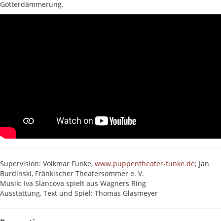
Götterdämmerung.
Supervision: Volkmar Funke,
www.puppentheater-funke.de
; Jan
Burdinski, Fränkischer Theatersommer e. V.
Musik: Iva Slancova spielt aus Wagners Ring
Ausstattung, Text und Spiel: Thomas Glasmeyer