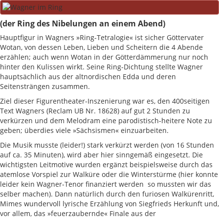
(der Ring des Nibelungen an einem Abend)
Hauptfigur in Wagners »Ring-Tetralogie« ist sicher Göttervater
Wotan, von dessen Leben, Lieben und Scheitern die 4 Abende
erzählen; auch wenn Wotan in der Götterdämmerung nur noch
hinter den Kulissen wirkt. Seine Ring-Dichtung stellte Wagner
hauptsächlich aus der altnordischen Edda und deren
Seitensträngen zusammen.
Ziel dieser Figurentheater-Inszenierung war es, den 400seitigen
Text Wagners (Reclam UB Nr. 18628) auf gut 2 Stunden zu
verkürzen und dem Melodram eine parodistisch-heitere Note zu
geben; überdies viele »Sächsismen« einzuarbeiten.
Die Musik musste (leider!) stark verkürzt werden (von 16 Stunden
auf ca. 35 Minuten), wird aber hier sinngemäß eingesetzt. Die
wichtigsten Leitmotive wurden ergänzt beispielsweise durch das
atemlose Vorspiel zur Walküre oder die Winterstürme (hier konnte
leider kein Wagner-Tenor finanziert werden  so mussten wir das
selber machen). Dann natürlich durch den furiosen Walkürenritt,
Mimes wundervoll lyrische Erzählung von Siegfrieds Herkunft und,
vor allem, das »feuerzaubernde« Finale aus der