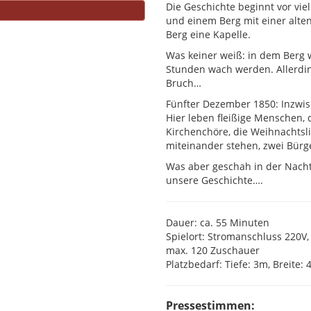
Die Geschichte beginnt vor vie
und einem Berg mit einer alten
Berg eine Kapelle.
Was keiner weiß: in dem Berg w
Stunden wach werden. Allerding
Bruch…
Fünfter Dezember 1850: Inzwis
Hier leben fleißige Menschen, d
Kirchenchöre, die Weihnachtsli
miteinander stehen, zwei Bürge
Was aber geschah in der Nacht
unsere Geschichte….
Dauer: ca. 55 Minuten
Spielort: Stromanschluss 220V
max. 120 Zuschauer
Platzbedarf: Tiefe: 3m, Breite
Pressestimmen: